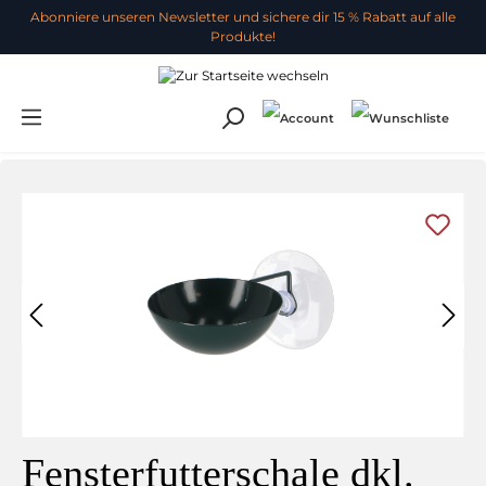
Abonniere unseren Newsletter und sichere dir 15 % Rabatt auf alle
Produkte!
Fensterfutterschale dkl.