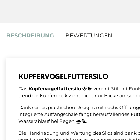
BESCHREIBUNG
BEWERTUNGEN
KUPFERVOGELFUTTERSILO
Das
Kupfervogelfuttersilo
🌟🐦 vereint Stil mit Fu
trendige Kupferoptik zieht nicht nur Blicke an, sond
Dank seines praktischen Designs mit sechs Öffnung
integrierte Auffangschale fängt herausfallendes Fut
Wasserablauf bei Regen 🌧️🦜.
Die Handhabung und Wartung des Silos sind dank d
somit zum Kinderspiel, was es zu einem unverzichtb