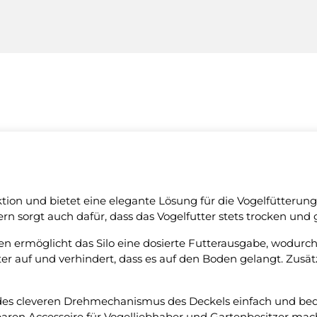
nktion und bietet eine elegante Lösung für die Vogelfütterun
ern sorgt auch dafür, dass das Vogelfutter stets trocken und 
en ermöglicht das Silo eine dosierte Futterausgabe, wodur
ter auf und verhindert, dass es auf den Boden gelangt. Zusät
es cleveren Drehmechanismus des Deckels einfach und bequ
aren Accessoire für Vogelliebhaber und Gartenbesitzer mach