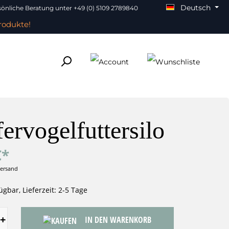
Deutsch
önliche Beratung unter +49 (0) 5109 2789840
rodukte!
ervogelfuttersilo
€*
Versand
ügbar, Lieferzeit: 2-5 Tage
IN DEN WARENKORB