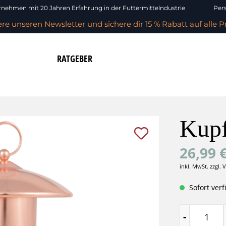
nehmen mit 20 Jahren Erfahrung in der Futtermittelndustrie
Pers
re unseren Newsletter und sichere dir 15 % Rabatt auf alle P
RATGEBER
Kupf
26,99 
inkl. MwSt. zzgl. 
Sofort verf