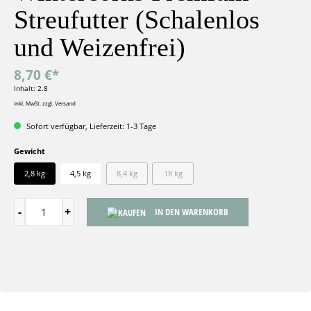
Streufutter (Schalenlos
und Weizenfrei)
8,70 €*
Inhalt:
2.8
inkl. MwSt. zzgl. Versand
Sofort verfügbar, Lieferzeit: 1-3 Tage
Gewicht
2,8 kg
4,5 kg
8,4 kg
18 kg
IN DEN WARENKORB