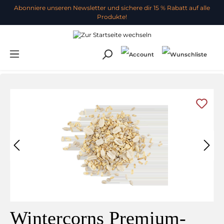
Abonniere unseren Newsletter und sichere dir 15 % Rabatt auf alle
Produkte!
Wintercorns Premium-