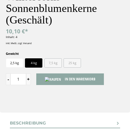
Sonnenblumenkerne
(Geschält)
10,10 €*
Inhalt:
4
inkl. MwSt. zzgl. Versand
Gewicht
2,5 kg
4 kg
7,5 kg
25 kg
IN DEN WARENKORB
BESCHREIBUNG