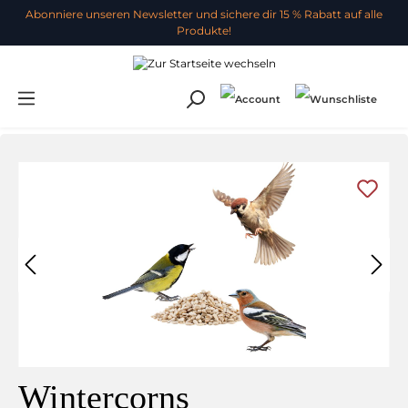
Abonniere unseren Newsletter und sichere dir 15 % Rabatt auf alle
Produkte!
Wintercorns